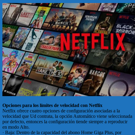
Opciones para los límites de velocidad con Netflix
Netflix ofrece cuatro opciones de configuración asociadas a la
velocidad que Ud contrata, la opción Automático viene seleccionada
por defecto, entonces la configuración tiende siempre a reproducir
en modo Alto.
· Baja: Dentro de la capacidad del abono Home Giga Plus, por